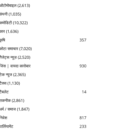
ऑटोमोबाइल
(2,613)
कंपनी
(1,035)
कमोडिटी
(10,322)
कार
(1,636)
कृषि
357
कोटा समाचार
(7,020)
गैजेट्स न्यूज़
(2,520)
जिंस | वायदा कारोबार
930
टेक न्यूज
(2,365)
टैक्स
(1,130)
टैबलेट
14
तकनीक
(2,861)
धर्म / समाज
(1,847)
निवेश
817
पार्लियामेंट
233