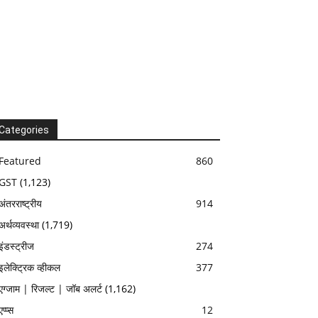
Categories
Featured
860
GST
(1,123)
अंतरराष्ट्रीय
914
अर्थव्यवस्था
(1,719)
इंडस्ट्रीज
274
इलेक्ट्रिक व्हीकल
377
एग्जाम | रिजल्ट | जॉब अलर्ट
(1,162)
एप्प्स
12