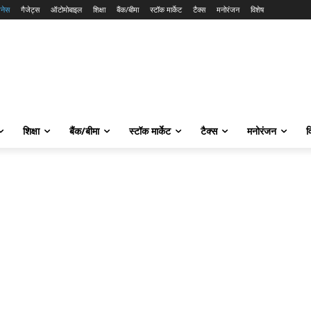
नेस
गैजेट्स
ऑटोमोबाइल
शिक्षा
बैंक/बीमा
स्टॉक मार्केट
टैक्स
मनोरंजन
विशेष
शिक्षा
बैंक/बीमा
स्टॉक मार्केट
टैक्स
मनोरंजन
व