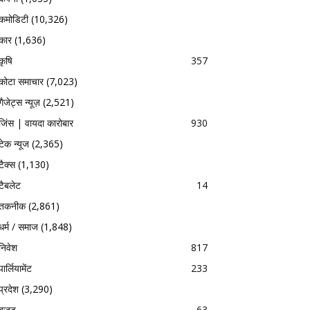
कमोडिटी
(10,326)
कार
(1,636)
कृषि
357
कोटा समाचार
(7,023)
गैजेट्स न्यूज़
(2,521)
जिंस | वायदा कारोबार
930
टेक न्यूज
(2,365)
टैक्स
(1,130)
टैबलेट
14
तकनीक
(2,861)
धर्म / समाज
(1,848)
निवेश
817
पार्लियामेंट
233
प्रदेश
(3,290)
बजट
63