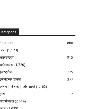
Categories
Featured
860
GST
(1,123)
अंतरराष्ट्रीय
915
अर्थव्यवस्था
(1,720)
इंडस्ट्रीज
275
इलेक्ट्रिक व्हीकल
377
एग्जाम | रिजल्ट | जॉब अलर्ट
(1,162)
एप्प्स
12
ऑटोमोबाइल
(2,614)
कंपनी
(1,035)