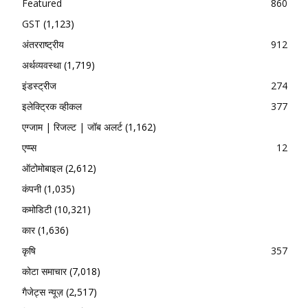
Featured
860
GST
(1,123)
अंतरराष्ट्रीय
912
अर्थव्यवस्था
(1,719)
इंडस्ट्रीज
274
इलेक्ट्रिक व्हीकल
377
एग्जाम | रिजल्ट | जॉब अलर्ट
(1,162)
एप्प्स
12
ऑटोमोबाइल
(2,612)
कंपनी
(1,035)
कमोडिटी
(10,321)
कार
(1,636)
कृषि
357
कोटा समाचार
(7,018)
गैजेट्स न्यूज़
(2,517)