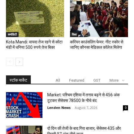
कमोडिटी
शिक्षा
Kota Mandi: वायदा तेज रहने से कोटा
करियर काउंसलिंग फेयर: नीट स्कोर से
मंडी में धनिया 500 रुपये तेज बिका
जानिए कौनसा मेडिकल कॉलेज मिलेगा
स्टॉक मार्केट
All
Featured
GST
More
Market: पश्चिम एशिया में तनाव बढ़ने से 456 अंक
टूटकर सेंसेक्स 78500 के नीचे बंद
Lenden News
-
August 7, 2026
0
दो दिन की तेजी के बाद गिरा बाजार, सेंसेक्स 435 और
निफ्टी 97 अंक नीचे खुला