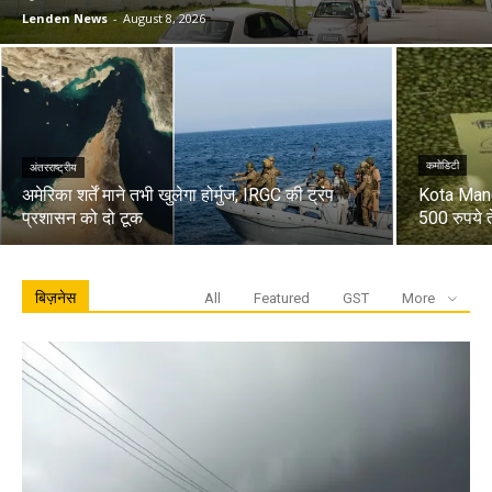
Lenden News
-
August 8, 2026
कमोडिटी
अंतरराष्ट्रीय
अमेरिका शर्तें माने तभी खुलेगा होर्मुज, IRGC की ट्रंप
Kota Mandi:
प्रशासन को दो टूक
500 रुपये 
बिज़नेस
All
Featured
GST
More