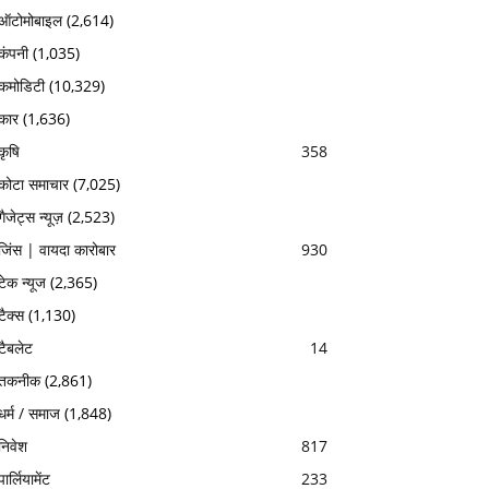
ऑटोमोबाइल
(2,614)
कंपनी
(1,035)
कमोडिटी
(10,329)
कार
(1,636)
कृषि
358
कोटा समाचार
(7,025)
गैजेट्स न्यूज़
(2,523)
जिंस | वायदा कारोबार
930
टेक न्यूज
(2,365)
टैक्स
(1,130)
टैबलेट
14
तकनीक
(2,861)
धर्म / समाज
(1,848)
निवेश
817
पार्लियामेंट
233