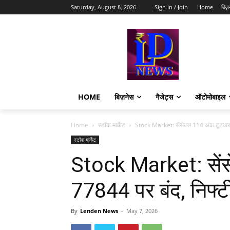
Saturday, August 8, 2026
Sign in / Join
Home
बिज़
HOME
बिज़नेस
गैजेट्स
ऑटोमोबाइल
Home
स्टॉक मार्केट
Stock Market: सेंसेक्स 114 अंक टूटकर 
स्टॉक मार्केट
Stock Market: सें
77844 पर बंद, निफ्
By
Lenden News
-
May 7, 2026