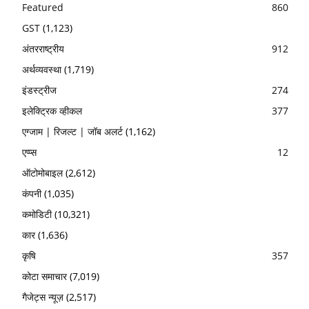
Featured
860
GST
(1,123)
अंतरराष्ट्रीय
912
अर्थव्यवस्था
(1,719)
इंडस्ट्रीज
274
इलेक्ट्रिक व्हीकल
377
एग्जाम | रिजल्ट | जॉब अलर्ट
(1,162)
एप्प्स
12
ऑटोमोबाइल
(2,612)
कंपनी
(1,035)
कमोडिटी
(10,321)
कार
(1,636)
कृषि
357
कोटा समाचार
(7,019)
गैजेट्स न्यूज़
(2,517)