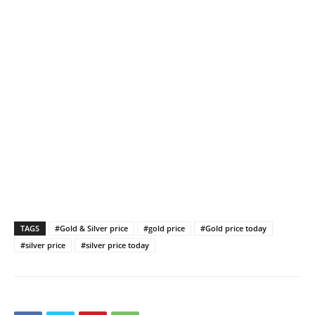
TAGS
#Gold & Silver price
#gold price
#Gold price today
#silver price
#silver price today