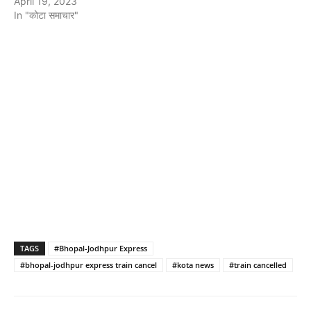
April 19, 2023
In "कोटा समाचार"
TAGS
#Bhopal-Jodhpur Express
#bhopal-jodhpur express train cancel
#kota news
#train cancelled