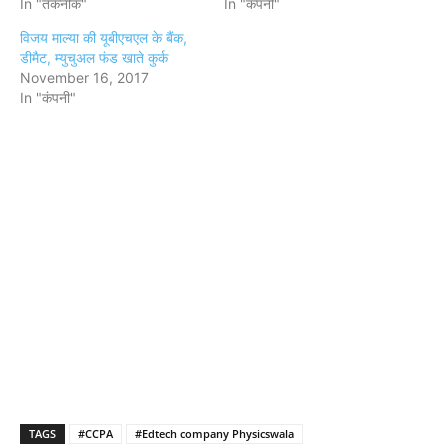
In "तकनीक"
In "कंपनी"
विजय माल्या की यूबीएचएल के बैंक,
डीमैट, म्युचुअल फंड खाते कुर्क
November 16, 2017
In "कंपनी"
TAGS
#CCPA
#Edtech company Physicswala