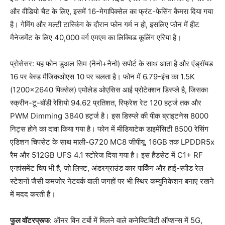
और वीडियो चैट के लिए, इसमें 16-मेगापिक्सेल का फ्रंट-फेसिंग कैमरा दिया गया
है। गेमिंग और मल्टी टास्किंग के दौरान फोन गर्म न हो, इसलिए फोन में हीट
मैनेजमेंट के लिए 40,000 वर्ग एमएम का लिक्विड कूलिंग एरिया है।
प्रोसेसर: यह फोन डुअल सिम (नैनो+नैनो) सपोर्ट के साथ आता है और एंड्रॉयड
16 पर बेस्ड मैजिकओएस 10 पर चलता है। फोन में 6.79-इंच का 1.5K
(1200×2640 पिक्सेल) एमोलेड ओएसिस आई प्रोटेक्शन डिस्प्ले है, जिसका
स्क्रीन-टू-बॉडी रेशियो 94.62 प्रतिशत, रिफ्रेश रेट 120 हर्ट्ज तक और
PWM Dimming 3840 हर्ट्ज है। इस डिस्प्ले की पीक ब्राइटनेस 8000
निट्स होने का दावा किया गया है। फोन में मीडियाटेक डाइमेंसिटी 8500 रेसिंग
एडिशन चिपसेट के साथ माली-G720 MC8 जीपीयू, 16GB तक LPDDR5x
रैम और 512GB UFS 4.1 स्टोरेज दिया गया है। इस हैंडसेट में C1+ RF
एन्हांसमेंट चिप भी है, जो लिफ्ट, अंडरग्राउंड कार पार्किंग और हाई-स्पीड रेल
स्टेशनों जैसी कमजोर नेटवर्क वाली जगहों पर भी स्थिर कम्युनिकेशन बनाए रखने
में मदद करती है।
फुल वॉटरप्रूफ
: ऑनर विन टर्बो में मिलने वाले कनेक्टिविटी ऑप्शन्स में 5G,