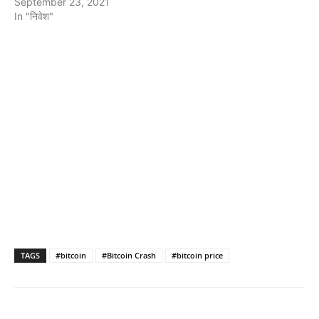
September 23, 2021
In "निवेश"
TAGS
#bitcoin
#Bitcoin Crash
#bitcoin price