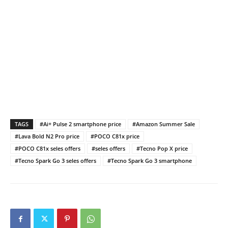
TAGS
#Ai+ Pulse 2 smartphone price
#Amazon Summer Sale
#Lava Bold N2 Pro price
#POCO C81x price
#POCO C81x seles offers
#seles offers
#Tecno Pop X price
#Tecno Spark Go 3 seles offers
#Tecno Spark Go 3 smartphone