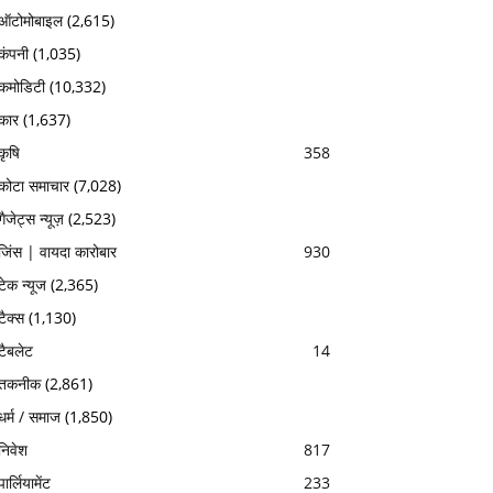
ऑटोमोबाइल
(2,615)
कंपनी
(1,035)
कमोडिटी
(10,332)
कार
(1,637)
कृषि
358
कोटा समाचार
(7,028)
गैजेट्स न्यूज़
(2,523)
जिंस | वायदा कारोबार
930
टेक न्यूज
(2,365)
टैक्स
(1,130)
टैबलेट
14
तकनीक
(2,861)
धर्म / समाज
(1,850)
निवेश
817
पार्लियामेंट
233