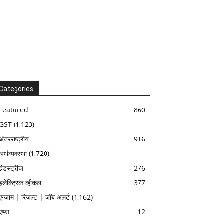
Categories
Featured
860
GST
(1,123)
अंतरराष्ट्रीय
916
अर्थव्यवस्था
(1,720)
इंडस्ट्रीज
276
इलेक्ट्रिक व्हीकल
377
एग्जाम | रिजल्ट | जॉब अलर्ट
(1,162)
एप्प्स
12