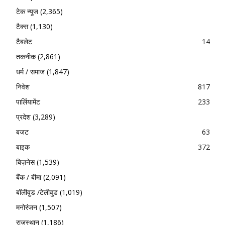
टेक न्यूज
(2,365)
टैक्स
(1,130)
टैबलेट
14
तकनीक
(2,861)
धर्म / समाज
(1,847)
निवेश
817
पार्लियामेंट
233
प्रदेश
(3,289)
बजट
63
बाइक
372
बिज़नेस
(1,539)
बैंक / बीमा
(2,091)
बॉलीवुड /टेलीवुड
(1,019)
मनोरंजन
(1,507)
राजस्थान
(1,186)