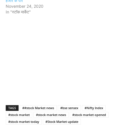
हजार के पार
November 24, 2020
In "स्टॉक मार्केट"
TAGS
##stock Market news
#bse sensex
#Nifty Index
#stock market
#stock market news
#stock market opened
#stock market today
#Stock Market update