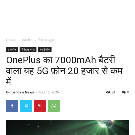
Home
तकनीक
गैजेट्स न्यूज़
तकनीक
गैजेट्स न्यूज़
स्मार्टफोन
OnePlus का 7000mAh बैटरी
वाला यह 5G फ़ोन 20 हजार से कम
में
By
Lenden News
-
May 12, 2026
21
0