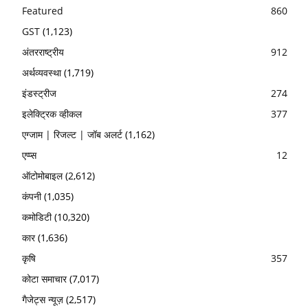
Featured
860
GST
(1,123)
अंतरराष्ट्रीय
912
अर्थव्यवस्था
(1,719)
इंडस्ट्रीज
274
इलेक्ट्रिक व्हीकल
377
एग्जाम | रिजल्ट | जॉब अलर्ट
(1,162)
एप्प्स
12
ऑटोमोबाइल
(2,612)
कंपनी
(1,035)
कमोडिटी
(10,320)
कार
(1,636)
कृषि
357
कोटा समाचार
(7,017)
गैजेट्स न्यूज़
(2,517)