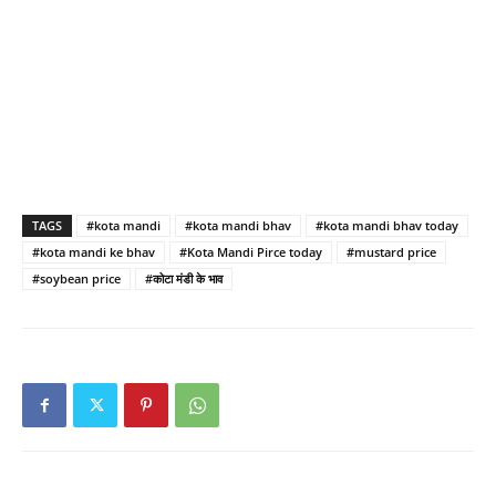
TAGS
#kota mandi
#kota mandi bhav
#kota mandi bhav today
#kota mandi ke bhav
#Kota Mandi Pirce today
#mustard price
#soybean price
#कोटा मंडी के भाव