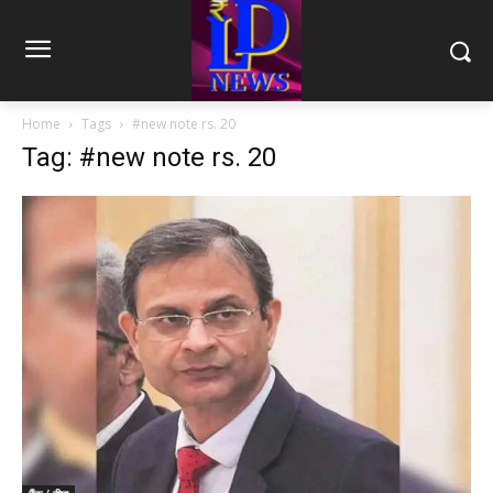
Home
Tags
#new note rs. 20
Tag: #new note rs. 20