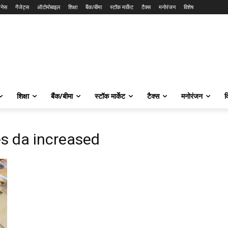
नेस
गैजेट्स
ऑटोमोबाइल
शिक्षा
बैंक/बीमा
स्टॉक मार्केट
टैक्स
मनोरंजन
विशेष
शिक्षा
बैंक/बीमा
स्टॉक मार्केट
टैक्स
मनोरंजन
व
s da increased