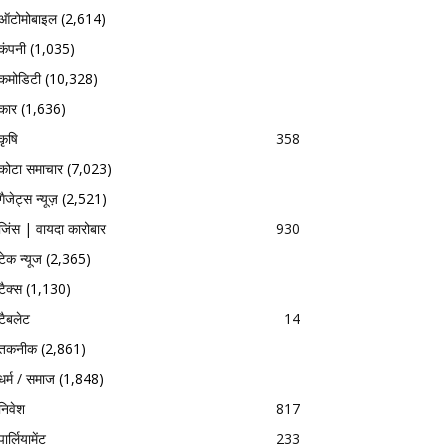
ऑटोमोबाइल
(2,614)
कंपनी
(1,035)
कमोडिटी
(10,328)
कार
(1,636)
कृषि
358
कोटा समाचार
(7,023)
गैजेट्स न्यूज़
(2,521)
जिंस | वायदा कारोबार
930
टेक न्यूज
(2,365)
टैक्स
(1,130)
टैबलेट
14
तकनीक
(2,861)
धर्म / समाज
(1,848)
निवेश
817
पार्लियामेंट
233