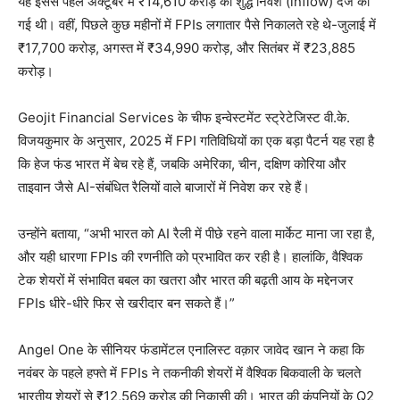
यह इससे पहले अक्टूबर में ₹14,610 करोड़ की शुद्ध निवेश (inflow) दर्ज की
गई थी। वहीं, पिछले कुछ महीनों में FPIs लगातार पैसे निकालते रहे थे-जुलाई में
₹17,700 करोड़, अगस्त में ₹34,990 करोड़, और सितंबर में ₹23,885
करोड़।
Geojit Financial Services के चीफ इन्वेस्टमेंट स्ट्रेटेजिस्ट वी.के.
विजयकुमार के अनुसार, 2025 में FPI गतिविधियों का एक बड़ा पैटर्न यह रहा है
कि हेज फंड भारत में बेच रहे हैं, जबकि अमेरिका, चीन, दक्षिण कोरिया और
ताइवान जैसे AI-संबंधित रैलियों वाले बाजारों में निवेश कर रहे हैं।
उन्होंने बताया, “अभी भारत को AI रैली में पीछे रहने वाला मार्केट माना जा रहा है,
और यही धारणा FPIs की रणनीति को प्रभावित कर रही है। हालांकि, वैश्विक
टेक शेयरों में संभावित बबल का खतरा और भारत की बढ़ती आय के मद्देनजर
FPIs धीरे-धीरे फिर से खरीदार बन सकते हैं।”
Angel One के सीनियर फंडामेंटल एनालिस्ट वक़ार जावेद खान ने कहा कि
नवंबर के पहले हफ्ते में FPIs ने तकनीकी शेयरों में वैश्विक बिकवाली के चलते
भारतीय शेयरों से ₹12,569 करोड़ की निकासी की। भारत की कंपनियों के Q2