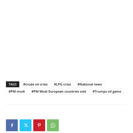
TAGS
#crude oil crisis
#LPG crisis
#National news
#PM modi
#PM Modi European countries visit
#Trumps oil game