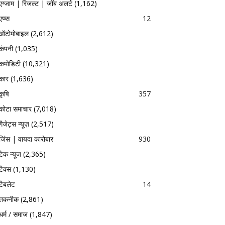
एग्जाम | रिजल्ट | जॉब अलर्ट
(1,162)
एप्प्स
12
ऑटोमोबाइल
(2,612)
कंपनी
(1,035)
कमोडिटी
(10,321)
कार
(1,636)
कृषि
357
कोटा समाचार
(7,018)
गैजेट्स न्यूज़
(2,517)
जिंस | वायदा कारोबार
930
टेक न्यूज
(2,365)
टैक्स
(1,130)
टैबलेट
14
तकनीक
(2,861)
धर्म / समाज
(1,847)