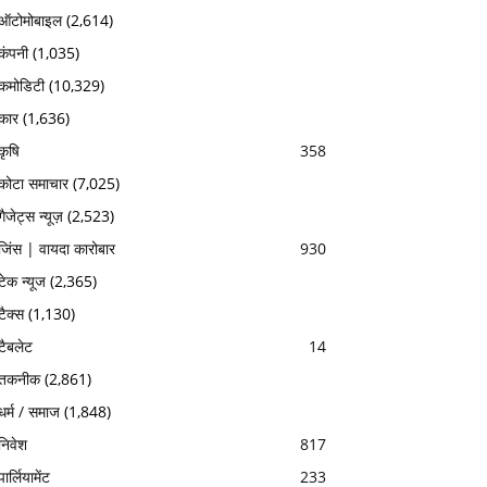
ऑटोमोबाइल
(2,614)
कंपनी
(1,035)
कमोडिटी
(10,329)
कार
(1,636)
कृषि
358
कोटा समाचार
(7,025)
गैजेट्स न्यूज़
(2,523)
जिंस | वायदा कारोबार
930
टेक न्यूज
(2,365)
टैक्स
(1,130)
टैबलेट
14
तकनीक
(2,861)
धर्म / समाज
(1,848)
निवेश
817
पार्लियामेंट
233