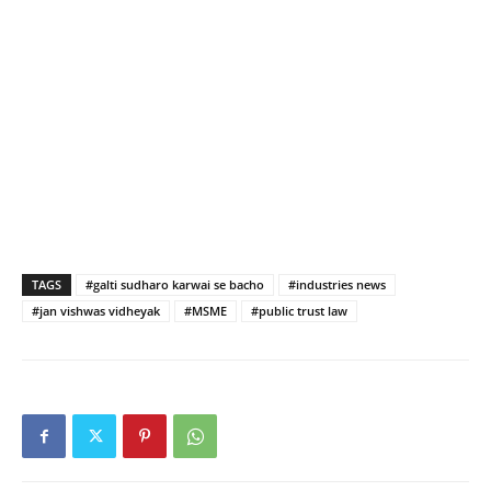
TAGS
#galti sudharo karwai se bacho
#industries news
#jan vishwas vidheyak
#MSME
#public trust law