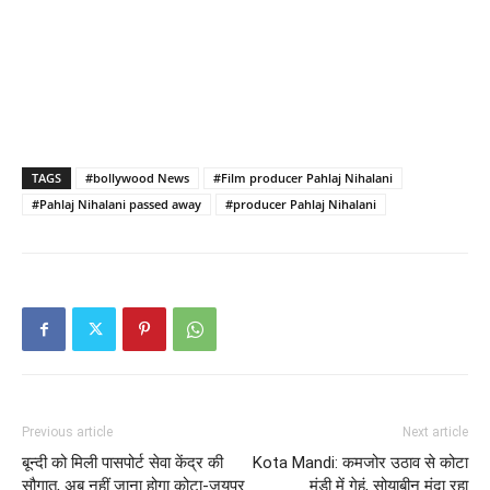
TAGS
#bollywood News
#Film producer Pahlaj Nihalani
#Pahlaj Nihalani passed away
#producer Pahlaj Nihalani
Previous article
Next article
बून्दी को मिली पासपोर्ट सेवा केंद्र की
Kota Mandi: कमजोर उठाव से कोटा
सौगात, अब नहीं जाना होगा कोटा-जयपुर
मंडी में गेहूं, सोयाबीन मंदा रहा