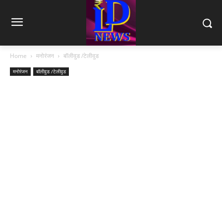
Home
मनोरंजन
बॉलीवुड /टेलीवुड
मनोरंजन
बॉलीवुड /टेलीवुड