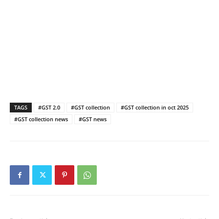
TAGS
#GST 2.0
#GST collection
#GST collection in oct 2025
#GST collection news
#GST news