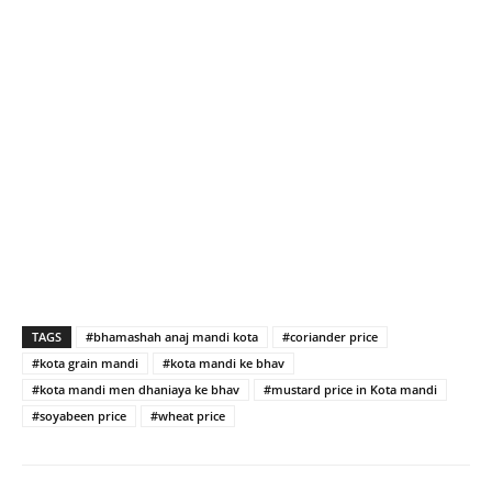
TAGS
#bhamashah anaj mandi kota
#coriander price
#kota grain mandi
#kota mandi ke bhav
#kota mandi men dhaniaya ke bhav
#mustard price in Kota mandi
#soyabeen price
#wheat price