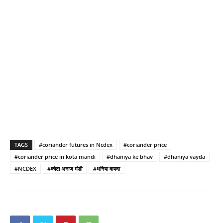
TAGS
#coriander futures in Ncdex
#coriander price
#coriander price in kota mandi
#dhaniya ke bhav
#dhaniya vayda
#NCDEX
#कोटा अनाज मंडी
#धनिया वायदा