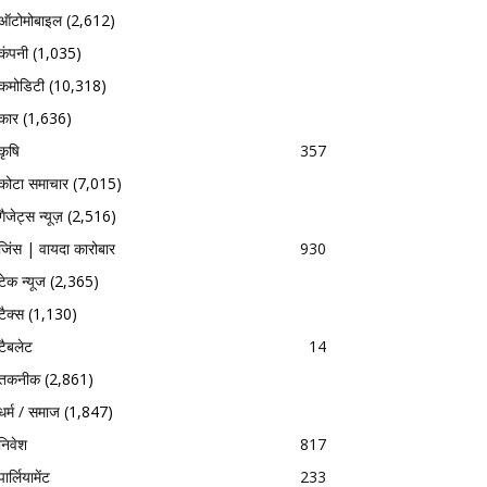
ऑटोमोबाइल
(2,612)
कंपनी
(1,035)
कमोडिटी
(10,318)
कार
(1,636)
कृषि
357
कोटा समाचार
(7,015)
गैजेट्स न्यूज़
(2,516)
जिंस | वायदा कारोबार
930
टेक न्यूज
(2,365)
टैक्स
(1,130)
टैबलेट
14
तकनीक
(2,861)
धर्म / समाज
(1,847)
निवेश
817
पार्लियामेंट
233