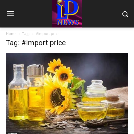
Home
Tags
#import price
Tag: #import price