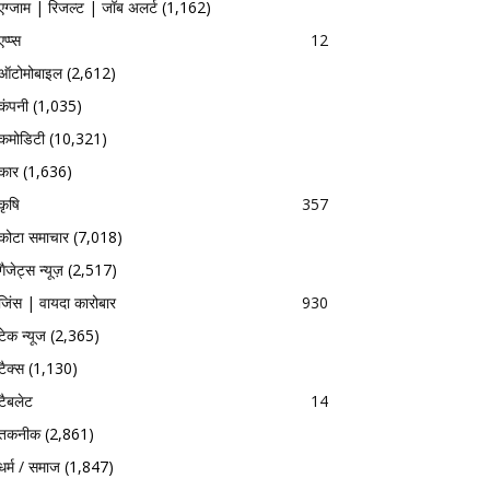
एग्जाम | रिजल्ट | जॉब अलर्ट
(1,162)
एप्प्स
12
ऑटोमोबाइल
(2,612)
कंपनी
(1,035)
कमोडिटी
(10,321)
कार
(1,636)
कृषि
357
कोटा समाचार
(7,018)
गैजेट्स न्यूज़
(2,517)
जिंस | वायदा कारोबार
930
टेक न्यूज
(2,365)
टैक्स
(1,130)
टैबलेट
14
तकनीक
(2,861)
धर्म / समाज
(1,847)