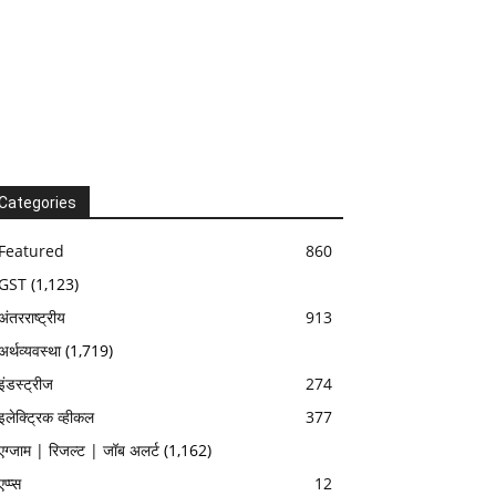
Categories
Featured
860
GST
(1,123)
अंतरराष्ट्रीय
913
अर्थव्यवस्था
(1,719)
इंडस्ट्रीज
274
इलेक्ट्रिक व्हीकल
377
एग्जाम | रिजल्ट | जॉब अलर्ट
(1,162)
एप्प्स
12