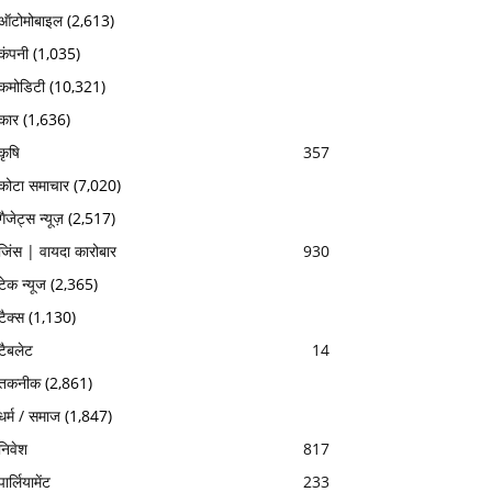
ऑटोमोबाइल
(2,613)
कंपनी
(1,035)
कमोडिटी
(10,321)
कार
(1,636)
कृषि
357
कोटा समाचार
(7,020)
गैजेट्स न्यूज़
(2,517)
जिंस | वायदा कारोबार
930
टेक न्यूज
(2,365)
टैक्स
(1,130)
टैबलेट
14
तकनीक
(2,861)
धर्म / समाज
(1,847)
निवेश
817
पार्लियामेंट
233