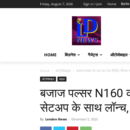
Friday, August 7, 2026
Sign in / Join
Home
बिज़नेस
HOME
बिज़नेस
गैजेट्स
ऑटोमोबाइल
Home
ऑटोमोबाइल
बजाज पल्सर N160 का नया वैरिएंट सिंगल स
ऑटोमोबाइल
बाइक
बजाज पल्सर N160 का
सेटअप के साथ लॉन्च
By
Lenden News
-
December 5, 2025