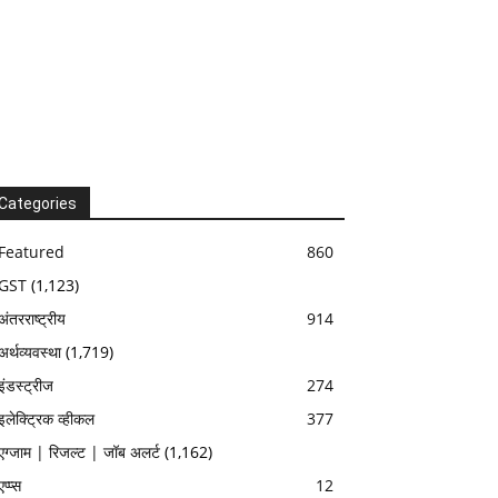
Categories
Featured
860
GST
(1,123)
अंतरराष्ट्रीय
914
अर्थव्यवस्था
(1,719)
इंडस्ट्रीज
274
इलेक्ट्रिक व्हीकल
377
एग्जाम | रिजल्ट | जॉब अलर्ट
(1,162)
एप्प्स
12