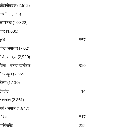
ऑटोमोबाइल
(2,613)
कंपनी
(1,035)
कमोडिटी
(10,322)
कार
(1,636)
कृषि
357
कोटा समाचार
(7,021)
गैजेट्स न्यूज़
(2,520)
जिंस | वायदा कारोबार
930
टेक न्यूज
(2,365)
टैक्स
(1,130)
टैबलेट
14
तकनीक
(2,861)
धर्म / समाज
(1,847)
निवेश
817
पार्लियामेंट
233