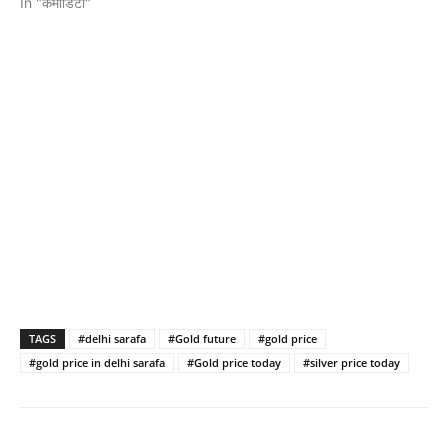
In "कमोडिटी"
TAGS
#delhi sarafa
#Gold future
#gold price
#gold price in delhi sarafa
#Gold price today
#silver price today