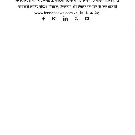
मनोरंजन, शिक्षा, ऑटोमोबाइल, गेजेट्स, स्टॉक मार्केट, निवेश, टैक्स एवं फाइनेंशियल
समाचारों के लिए पढ़िए। मोबाइल, डेस्कटॉप और टेबलेट पर पढ़ने के लिए आज ही
www.lendennews.com पर लॉग ऑन कीजिए।