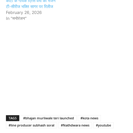
कोटा के गायक प्रिंस वर्मा का भजन
टी-सीरीज भक्ति सागर पर रिलीज
February 26, 2026
In "मनोरंजन"
TAGS
#bhajan murliwale teri launched
#kota news
#line producer subhash soral
#Nathdwara news
#youtube