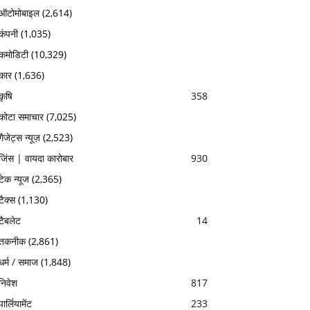
ऑटोमोबाइल
(2,614)
कंपनी
(1,035)
कमोडिटी
(10,329)
कार
(1,636)
कृषि
358
कोटा समाचार
(7,025)
गैजेट्स न्यूज़
(2,523)
जिंस | वायदा कारोबार
930
टेक न्यूज
(2,365)
टैक्स
(1,130)
टैबलेट
14
तकनीक
(2,861)
धर्म / समाज
(1,848)
निवेश
817
पार्लियामेंट
233