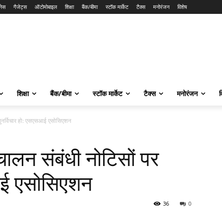
नेस
गैजेट्स
ऑटोमोबाइल
शिक्षा
बैंक/बीमा
स्टॉक मार्केट
टैक्स
मनोरंजन
विशेष
शिक्षा
बैंक/बीमा
स्टॉक मार्केट
टैक्स
मनोरंजन
व
र पुनर्विचार हो: एसएसआई एसोसिएशन
ंचालन संबंधी नोटिसों पर
सआई एसोसिएशन
36
0