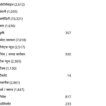
ऑटोमोबाइल
(2,612)
कंपनी
(1,035)
कमोडिटी
(10,321)
कार
(1,636)
कृषि
357
कोटा समाचार
(7,018)
गैजेट्स न्यूज़
(2,517)
जिंस | वायदा कारोबार
930
टेक न्यूज
(2,365)
टैक्स
(1,130)
टैबलेट
14
तकनीक
(2,861)
धर्म / समाज
(1,847)
निवेश
817
पार्लियामेंट
233