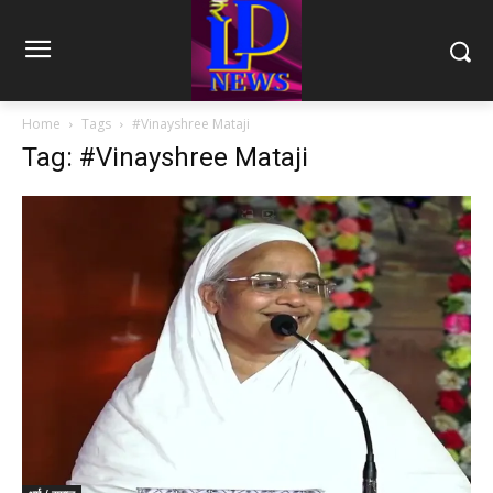
Home
Tags
#Vinayshree Mataji
Tag: #Vinayshree Mataji