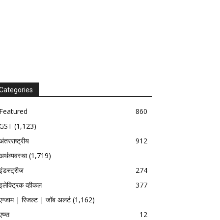
Categories
Featured
860
GST
(1,123)
अंतरराष्ट्रीय
912
अर्थव्यवस्था
(1,719)
इंडस्ट्रीज
274
इलेक्ट्रिक व्हीकल
377
एग्जाम | रिजल्ट | जॉब अलर्ट
(1,162)
एप्प्स
12