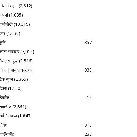
ऑटोमोबाइल
(2,612)
कंपनी
(1,035)
कमोडिटी
(10,319)
कार
(1,636)
कृषि
357
कोटा समाचार
(7,015)
गैजेट्स न्यूज़
(2,516)
जिंस | वायदा कारोबार
930
टेक न्यूज
(2,365)
टैक्स
(1,130)
टैबलेट
14
तकनीक
(2,861)
धर्म / समाज
(1,847)
निवेश
817
पार्लियामेंट
233