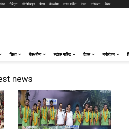
ज़नेस
गैजेट्स
ऑटोमोबाइल
शिक्षा
बैंक/बीमा
स्टॉक मार्केट
टैक्स
मनोरंजन
विशेष
शिक्षा
बैंक/बीमा
स्टॉक मार्केट
टैक्स
मनोरंजन
व
test news