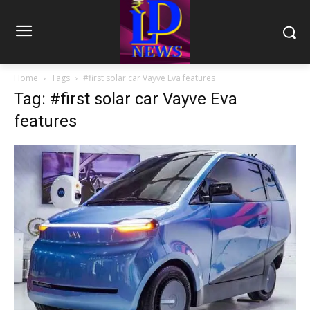
Home
Tags
#first solar car Vayve Eva features
Tag: #first solar car Vayve Eva
features