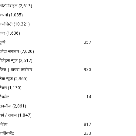
ऑटोमोबाइल
(2,613)
कंपनी
(1,035)
कमोडिटी
(10,321)
कार
(1,636)
कृषि
357
कोटा समाचार
(7,020)
गैजेट्स न्यूज़
(2,517)
जिंस | वायदा कारोबार
930
टेक न्यूज
(2,365)
टैक्स
(1,130)
टैबलेट
14
तकनीक
(2,861)
धर्म / समाज
(1,847)
निवेश
817
पार्लियामेंट
233