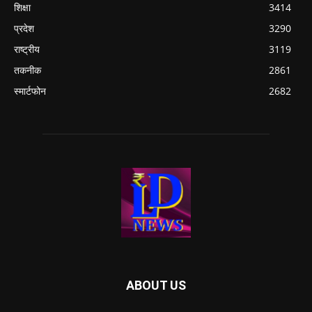
शिक्षा
3414
प्रदेश
3290
राष्ट्रीय
3119
तकनीक
2861
स्मार्टफोन
2682
ABOUT US