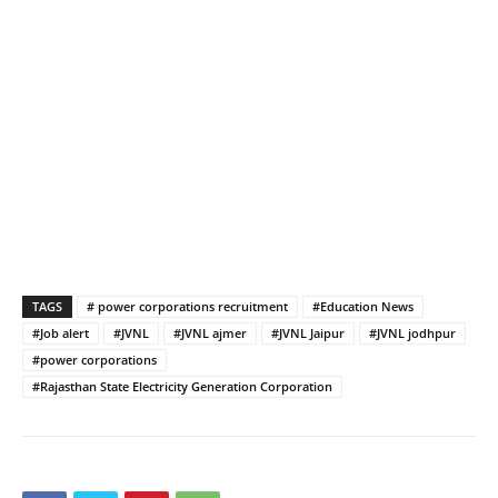
TAGS
# power corporations recruitment
#Education News
#Job alert
#JVNL
#JVNL ajmer
#JVNL Jaipur
#JVNL jodhpur
#power corporations
#Rajasthan State Electricity Generation Corporation