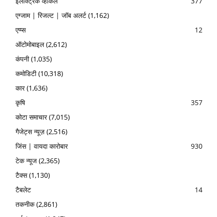
इलेक्ट्रिक व्हीकल
377
एग्जाम | रिजल्ट | जॉब अलर्ट
(1,162)
एप्प्स
12
ऑटोमोबाइल
(2,612)
कंपनी
(1,035)
कमोडिटी
(10,318)
कार
(1,636)
कृषि
357
कोटा समाचार
(7,015)
गैजेट्स न्यूज़
(2,516)
जिंस | वायदा कारोबार
930
टेक न्यूज
(2,365)
टैक्स
(1,130)
टैबलेट
14
तकनीक
(2,861)