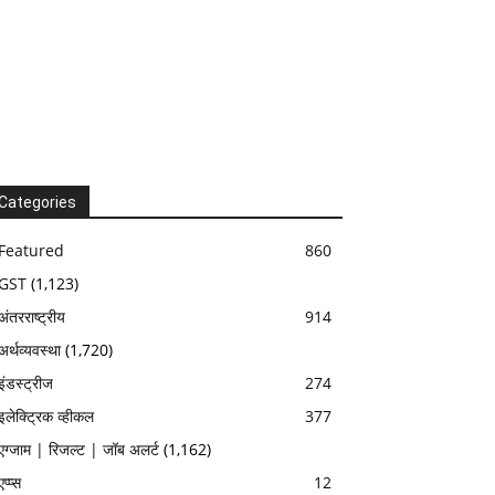
Categories
Featured
860
GST
(1,123)
अंतरराष्ट्रीय
914
अर्थव्यवस्था
(1,720)
इंडस्ट्रीज
274
इलेक्ट्रिक व्हीकल
377
एग्जाम | रिजल्ट | जॉब अलर्ट
(1,162)
एप्प्स
12