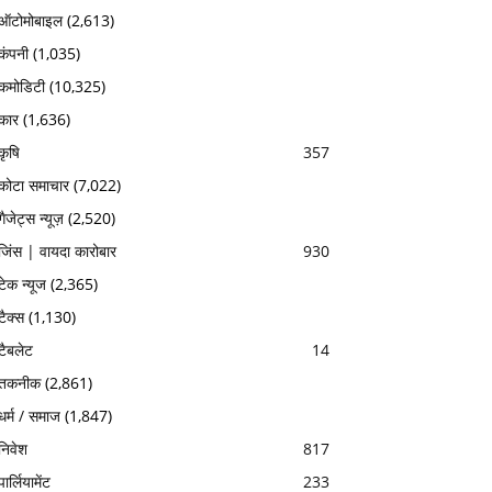
ऑटोमोबाइल
(2,613)
कंपनी
(1,035)
कमोडिटी
(10,325)
कार
(1,636)
कृषि
357
कोटा समाचार
(7,022)
गैजेट्स न्यूज़
(2,520)
जिंस | वायदा कारोबार
930
टेक न्यूज
(2,365)
टैक्स
(1,130)
टैबलेट
14
तकनीक
(2,861)
धर्म / समाज
(1,847)
निवेश
817
पार्लियामेंट
233