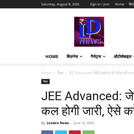
Saturday, August 8, 2026
Sign in / Join
Home
बिज़
HOME
बिज़नेस
गैजेट्स
ऑटोमोबाइल
Home
शिक्षा
JEE Advanced: जेईई एडवांस्ड की आंसर की कल होग
शिक्षा
JEE Advanced: जेई
कल होगी जारी, ऐसे क
By
Lenden News
-
June 10, 2023