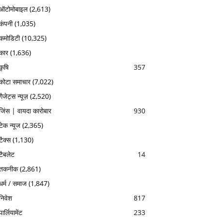
ऑटोमोबाइल
(2,613)
कंपनी
(1,035)
कमोडिटी
(10,325)
कार
(1,636)
कृषि
357
कोटा समाचार
(7,022)
गैजेट्स न्यूज़
(2,520)
जिंस | वायदा कारोबार
930
टेक न्यूज
(2,365)
टैक्स
(1,130)
टैबलेट
14
तकनीक
(2,861)
धर्म / समाज
(1,847)
निवेश
817
पार्लियामेंट
233