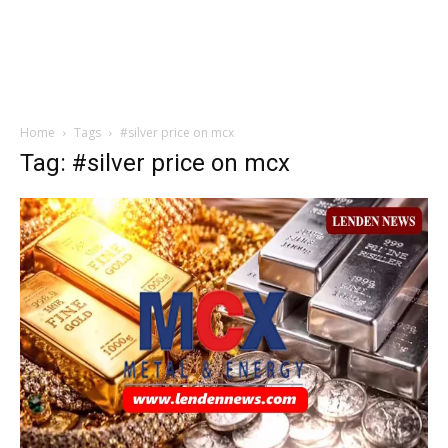
Home
Tags
#silver price on mcx
Tag: #silver price on mcx