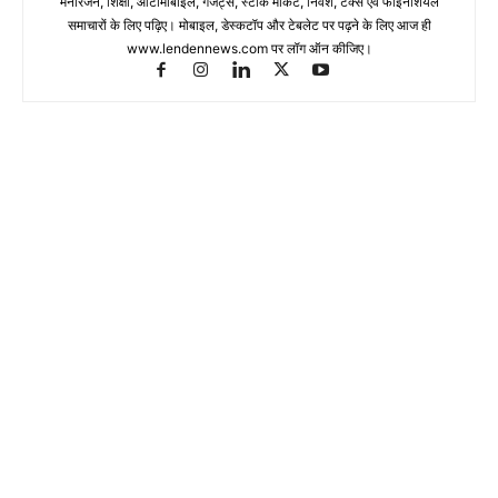
मनोरंजन, शिक्षा, ऑटोमोबाइल, गेजेट्स, स्टॉक मार्केट, निवेश, टैक्स एवं फाइनेंशियल
समाचारों के लिए पढ़िए। मोबाइल, डेस्कटॉप और टेबलेट पर पढ़ने के लिए आज ही
www.lendennews.com पर लॉग ऑन कीजिए।