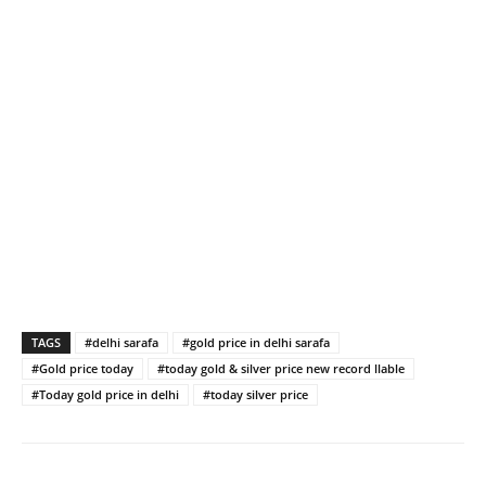
TAGS
#delhi sarafa
#gold price in delhi sarafa
#Gold price today
#today gold & silver price new record llable
#Today gold price in delhi
#today silver price