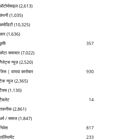
ऑटोमोबाइल
(2,613)
कंपनी
(1,035)
कमोडिटी
(10,325)
कार
(1,636)
कृषि
357
कोटा समाचार
(7,022)
गैजेट्स न्यूज़
(2,520)
जिंस | वायदा कारोबार
930
टेक न्यूज
(2,365)
टैक्स
(1,130)
टैबलेट
14
तकनीक
(2,861)
धर्म / समाज
(1,847)
निवेश
817
पार्लियामेंट
233