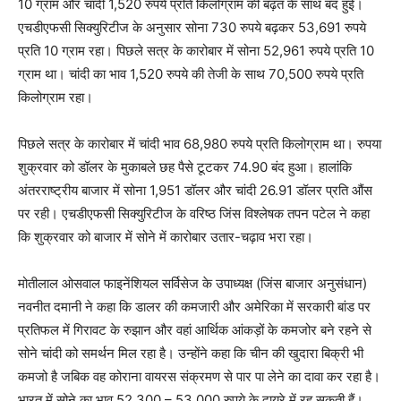
10 ग्राम और चांदी 1,520 रुपये प्रति किलोग्राम की बढ़त के साथ बंद हुई।
एचडीएफसी सिक्युरिटीज के अनुसार सोना 730 रुपये बढ़कर 53,691 रुपये
प्रति 10 ग्राम रहा। पिछले सत्र के कारोबार में सोना 52,961 रुपये प्रति 10
ग्राम था। चांदी का भाव 1,520 रुपये की तेजी के साथ 70,500 रुपये प्रति
किलोग्राम रहा।
पिछले सत्र के कारोबार में चांदी भाव 68,980 रुपये प्रति किलोग्राम था। रुपया
शुक्रवार को डॉलर के मुकाबले छह पैसे टूटकर 74.90 बंद हुआ। हालांकि
अंतरराष्ट्रीय बाजार में सोना 1,951 डॉलर और चांदी 26.91 डॉलर प्रति औंस
पर रही। एचडीएफसी सिक्युरिटीज के वरिष्ठ जिंस विश्लेषक तपन पटेल ने कहा
कि शुक्रवार को बाजार में सोने में कारोबार उतार-चढ़ाव भरा रहा।
मोतीलाल ओसवाल फाइनेंशियल सर्विसेज के उपाध्यक्ष (जिंस बाजार अनुसंधान)
नवनीत दमानी ने कहा कि डालर की कमजारी और अमेरिका में सरकारी बांड पर
प्रतिफल में गिरावट के रुझान और वहां आर्थिक आंकड़ों के कमजोर बने रहने से
सोने चांदी को समर्थन मिल रहा है। उन्होंने कहा कि चीन की खुदारा बिक्री भी
कमजो है जबिक वह कोराना वायरस संक्रमण से पार पा लेने का दावा कर रहा है।
भारत में सोने का भाव 52,300 – 53,000 रुपये के दायरे में रह सकती हैं।